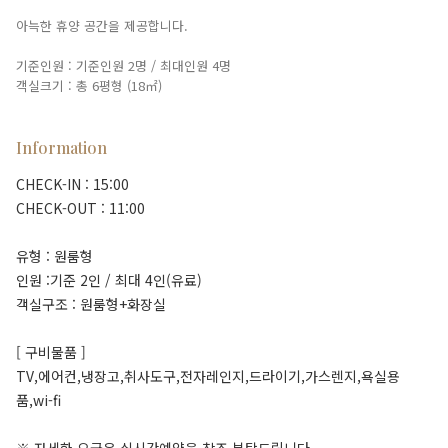
아늑한 휴양 공간을 제공합니다.
기준인원 : 기준인원 2명 / 최대인원 4명
객실크기 : 총 6평형 (18㎡)
Information
CHECK-IN : 15:00
CHECK-OUT : 11:00
유형 : 원룸형
인원 :기준 2인 / 최대 4인(유료)
객실구조 : 원룸형+화장실
[ 구비물품 ]
TV,에어컨,냉장고,취사도구,전자레인지,드라이기,가스렌지,욕실용
품,wi-fi