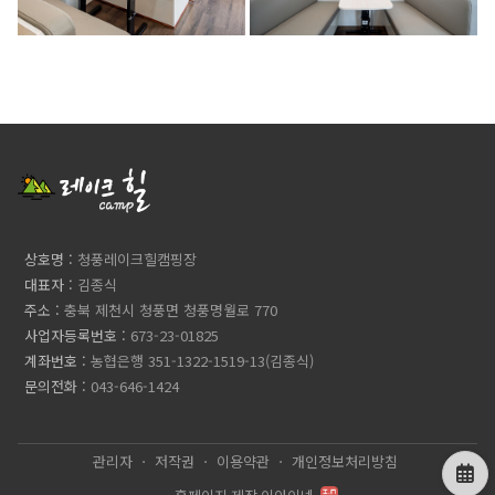
상호명
청풍레이크힐캠핑장
대표자
김종식
주소
충북 제천시 청풍면 청풍명월로 770
사업자등록번호
673-23-01825
계좌번호
농협은행 351-1322-1519-13(김종식)
문의전화
043-646-1424
관리자
저작권
이용약관
개인정보처리방침