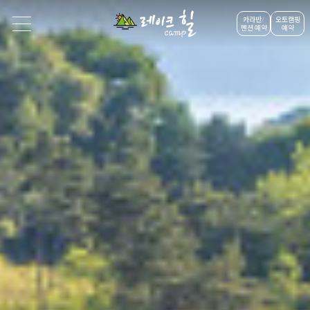
카라반/
오토캠핑
펜션 예약
예약